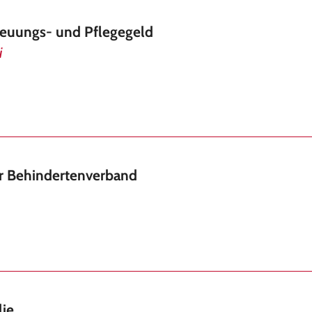
reuungs- und Pflegegeld
i
er Behindertenverband
lie