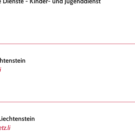
e Dienste - Kinder- und Jugenddienst
chtenstein
i
Liechtenstein
tz.li