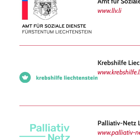
Amt für Sozial
www.llv.li
Krebshilfe Lie
www.krebshilfe.l
Palliativ-Netz 
www.palliativ-ne