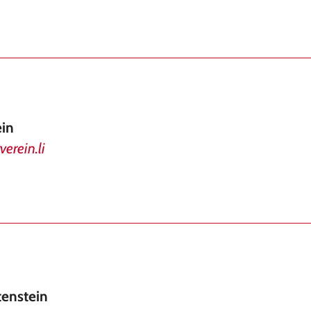
ein
erein.li
enstein