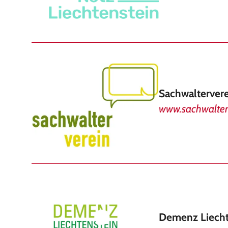
Sachwalterver
www.sachwalterv
Demenz Liecht