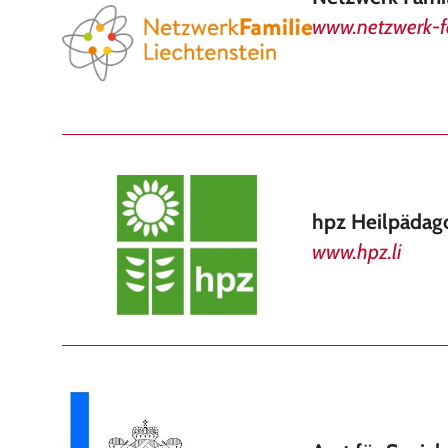
www.netzwerk-fa
hpz Heilpädag
www.hpz.li