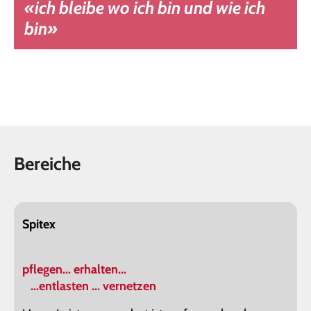
«ich bleibe wo ich bin und wie ich
bin»
Bereiche
Spitex
pflegen... erhalten...
...entlasten ... vernetzen