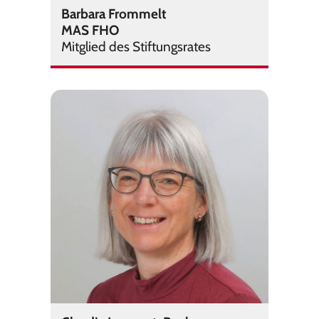
Barbara Frommelt
MAS FHO
Mit­glied des Stif­tungs­ra­tes