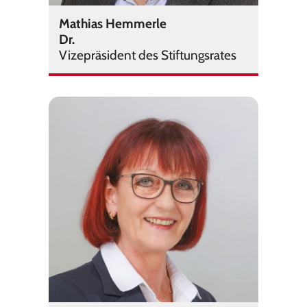
Mathias Hemmerle
Dr.
Vi­ze­prä­si­dent des Stif­tungs­ra­tes