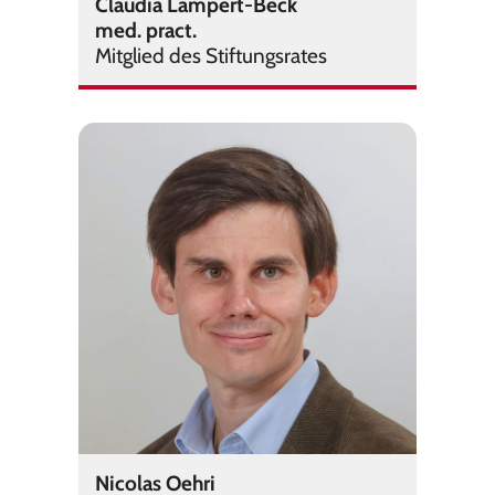
Claudia Lampert-Beck
med. pract.
Mit­glied des Stif­tungs­ra­tes
Nicolas Oehri